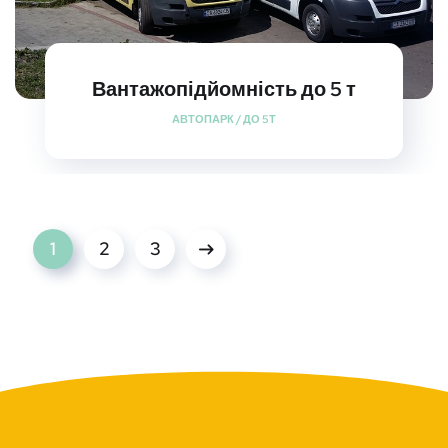
Вантажопідйомність до 5 т
АВТОПАРК
/
ДО 5Т
1
2
3