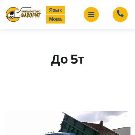
Язык
Мова
До 5т