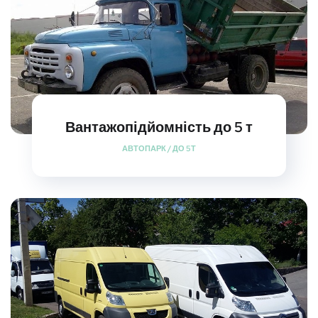
Вантажопідйомність до 5 т
АВТОПАРК
/
ДО 5Т